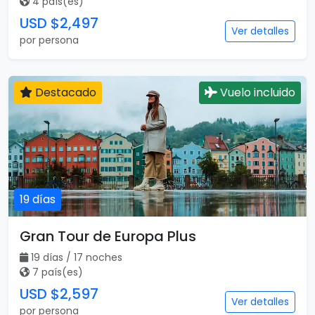
4 país(es)
USD $2,497
Ver detalles
por persona
Destacado
Vuelo incluido
19 días
Gran Tour de Europa Plus
19 días / 17 noches
7 país(es)
USD $2,597
Ver detalles
por persona