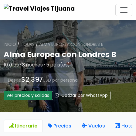
INICIO
/
TOURS
/
ALMA EUROPEA CON LONDRES B
Alma Europea con Londres B
10 días · 8 noches · 5 país(es)
$2,397
Desde
USD por persona
Ver precios y salidas
Cotizar por WhatsApp
Itinerario
Precios
Vuelos
Hotel