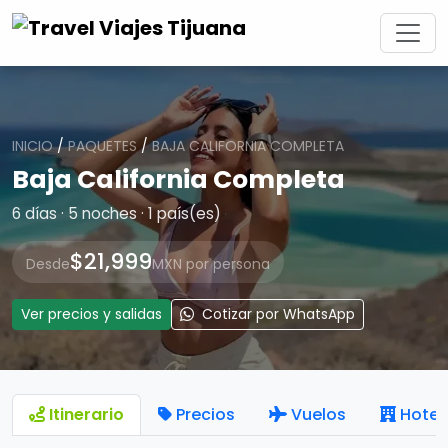
INICIO
/
PAQUETES
/
BAJA CALIFORNIA COMPLETA
Baja California Completa
6 días · 5 noches · 1 país(es)
$21,999
Desde
MXN por persona
Ver precios y salidas
Cotizar por WhatsApp
Itinerario
Precios
Vuelos
Hotel