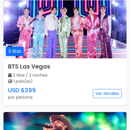
3 días
BTS Las Vegas
3 días / 2 noches
1 país(es)
USD $399
Ver detalles
por persona