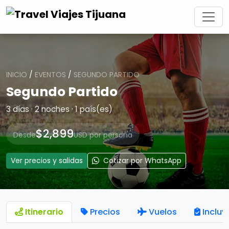
INICIO
/
EVENTOS
/
SEGUNDO PARTIDO
Segundo Partido
3 días · 2 noches · 1 país(es)
$2,899
Desde
USD por persona
Ver precios y salidas
Cotizar por WhatsApp
Itinerario
Precios
Vuelos
Incluy