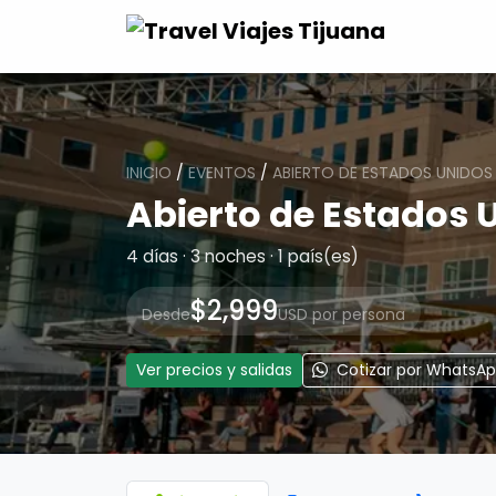
INICIO
/
EVENTOS
/
ABIERTO DE ESTADOS UNIDOS
Abierto de Estados 
4 días · 3 noches · 1 país(es)
$2,999
Desde
USD por persona
Ver precios y salidas
Cotizar por WhatsA