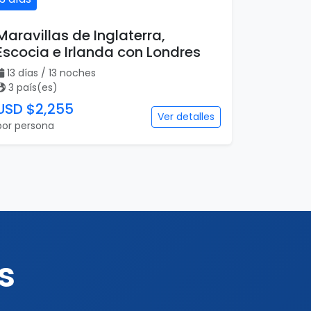
Maravillas de Inglaterra,
Escocia e Irlanda con Londres
13 días / 13 noches
3 país(es)
USD $2,255
Ver detalles
por persona
s