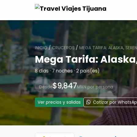
INICIO
/
CRUCEROS
/
MEGA TARIFA: ALASKA, SERE
Mega Tarifa: Alaska,
8 días · 7 noches · 2 país(es)
$9,847
Desde
MXN por persona
Ver precios y salidas
Cotizar por WhatsA