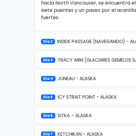
hacia North Vancouver, se encuentra e
siete puentes y un paseo por el acantil
fuertes.
INSIDE PASSAGE (NAVEGANDO) - A
Día 2
TRACY ARM (GLACIARES GEMELOS 
Día 3
JUNEAU - ALASKA
Día 4
ICY STRAIT POINT - ALASKA
Día 5
SITKA – ALASKA
Día 6
KETCHIKAN - ALASKA
Día 7