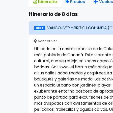
Itinerario
Precios
Vuelos
Itinerario de 8 días
VANCOUVER - BRITISH COLUMBIA (
Día 1
Vancouver
Ubicada en la costa suroeste de la Colu
más poblada de Canadá. Esta vibrante m
cultural, que se refleja en zonas como 
boticas. Gastown, el barrio más antigu
a sus calles adoquinadas y arquitectur
boutiques y galerías de moda. Las activi
un espacio urbano con jardines, playas,
exuberante entorno boscoso de aproxi
punto de partida para excursiones de a
más avispados con avistamientos de or
pelícanos, frailecillos y águilas calvas.