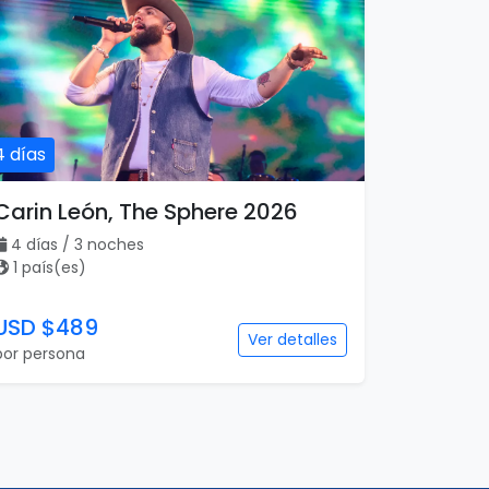
4 días
Carin León, The Sphere 2026
4 días / 3 noches
1 país(es)
USD $489
Ver detalles
por persona