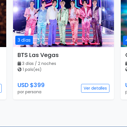
3 días
BTS Las Vegas
3 días / 2 noches
1 país(es)
USD $399
Ver detalles
por persona