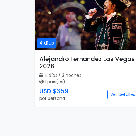
4 días
Alejandro Fernandez Las Vegas
2026
4 días / 3 noches
1 país(es)
USD $359
Ver detalles
por persona