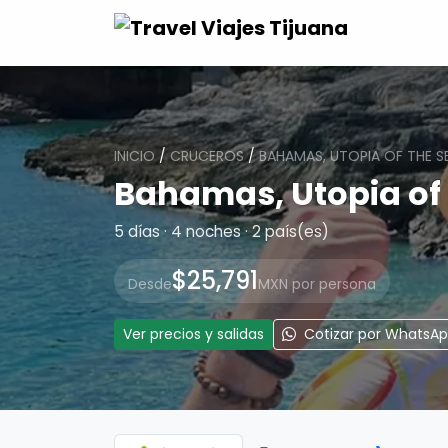
INICIO
/
CRUCEROS
/
BAHAMAS, UTOPIA OF THE S
Bahamas, Utopia of 
5 días · 4 noches · 2 país(es)
$25,791
Desde
MXN por persona
Ver precios y salidas
Cotizar por WhatsA