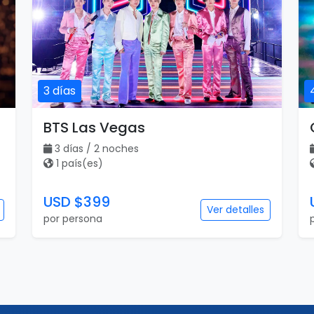
3 días
BTS Las Vegas
3 días / 2 noches
1 país(es)
USD $399
Ver detalles
por persona