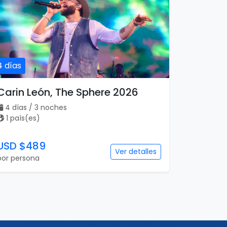
4 días
Carin León, The Sphere 2026
4 días / 3 noches
1 país(es)
USD $489
Ver detalles
por persona