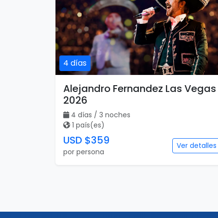
4 días
Alejandro Fernandez Las Vegas
2026
4 días / 3 noches
1 país(es)
USD $359
Ver detalles
por persona