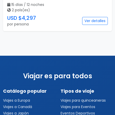
15 días / 12 noches
2 país(es)
USD $4,297
Ver detalles
por persona
Viajar es para todos
Catálogo popular
Tipos de viaje
Viajes a Europa
Viajes para quinceaneras
Viajes a Canadá
Viajes para Eventos
Viajes a Japón
Eventos Deportivos