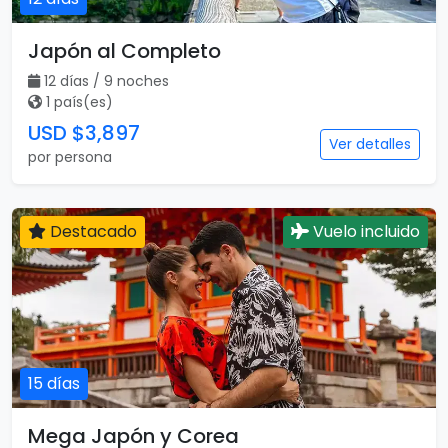
Japón al Completo
12 días / 9 noches
1 país(es)
USD $3,897
Ver detalles
por persona
Destacado
Vuelo incluido
15 días
Mega Japón y Corea