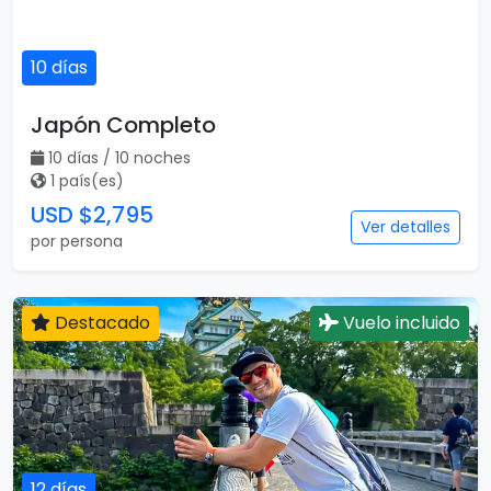
10 días
Japón Completo
10 días / 10 noches
1 país(es)
USD $2,795
Ver detalles
por persona
Destacado
Vuelo incluido
12 días