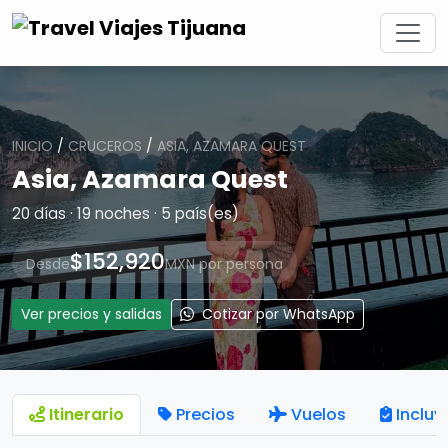
INICIO
/
CRUCEROS
/
ASIA, AZAMARA QUEST
Asia, Azamara Quest
20 días · 19 noches · 5 país(es)
$152,920
Desde
MXN por persona
Ver precios y salidas
Cotizar por WhatsApp
Itinerario
Precios
Vuelos
Incluy