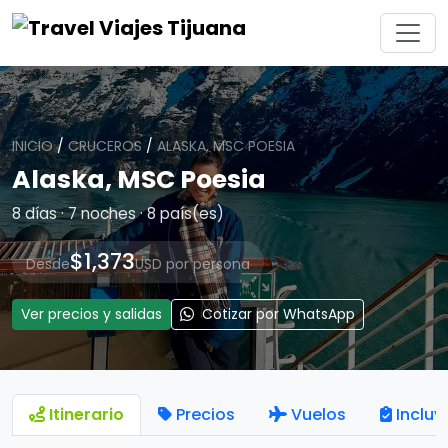
INICIO
/
CRUCEROS
/
ALASKA, MSC POESIA
Alaska, MSC Poesia
8 días · 7 noches · 8 país(es)
$1,373
Desde
USD por persona
Ver precios y salidas
Cotizar por WhatsApp
Itinerario
Precios
Vuelos
Incluy